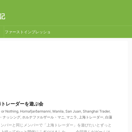
記
ファーストインプレッショ
ン
 上海トレーダーを遊ぶ会
 or Nothing
,
Hornafjarðarmanni
,
Manila
,
San Juan
,
Shanghai Trader
,
・ナッシング
,
ホルナファルザール・マニ
,
マニラ
,
上海トレーダー
,
白蓮
メンバーと同じメンバーで「上海トレーダー」を遊びたいとずっと
以上経ってやっと開催にこぎつけました。 今回遊んだゲームは