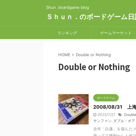
Shun. boardgame blog
Ｓｈｕｎ．のボードゲーム日
ランキング
ゲームマーケット
HOME
>
Double or Nothing
Double or Nothing
ボードゲーム
2008/08/31
2023/7/27
Double
サンファン
,
ダブル・オア
去年「白蓮」を遊んだ
思ってて構想から１年