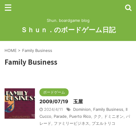
Shun. boardgame blog
Ｓｈｕｎ．のボードゲーム日記
HOME
>
Family Business
Family Business
ボードゲーム
2009/07/19 玉屋
2024/4/11
Dominion
,
Family Business
,
Il
Cucco
,
Parade
,
Puerto Rico
,
クク
,
ドミニオン
,
パ
レード
,
ファミリービジネス
,
プエルトリコ