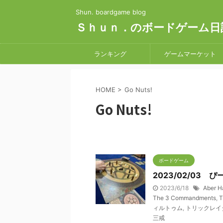
Shun. boardgame blog
Ｓｈｕｎ．のボードゲーム日
ランキング
ゲームマーケット
HOME
>
Go Nuts!
Go Nuts!
ボードゲーム
2023/02/03
2023/6/18
Aber Ha
The 3 Commandments
,
T
ィルトゥム
,
トリックレイ
三戒