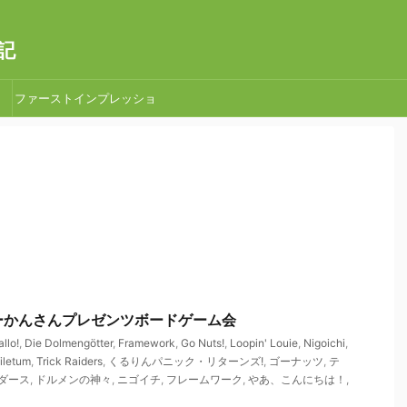
記
ファーストインプレッショ
ン
 ぴーかんさんプレゼンツボードゲーム会
llo!
,
Die Dolmengötter
,
Framework
,
Go Nuts!
,
Loopin' Louie
,
Nigoichi
,
iletum
,
Trick Raiders
,
くるりんパニック・リターンズ!
,
ゴーナッツ
,
テ
ダース
,
ドルメンの神々
,
ニゴイチ
,
フレームワーク
,
やあ、こんにちは！
,