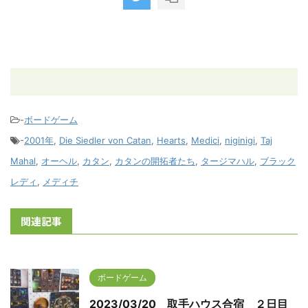
-
ボードゲーム
-
2001年
,
Die Siedler von Catan
,
Hearts
,
Medici
,
niginigi
,
Taj
Mahal
,
オーヘル
,
カタン
,
カタンの開拓者たち
,
タージマハル
,
ブラック
レディ
,
メディチ
関連記事
ボードゲーム
2023/03/20 取手ハウス合宿 ２日目