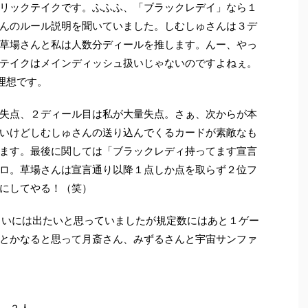
リックテイクです。ふふふ、「ブラックレデイ」なら１
んのルール説明を聞いていました。しむしゅさんは３デ
草場さんと私は人数分ディールを推します。んー、やっ
テイクはメインディッシュ扱いじゃないのですよねぇ。
理想です。
失点、２ディール目は私が大量失点。さぁ、次からが本
いけどしむしゅさんの送り込んでくるカードが素敵なも
ます。最後に関しては「ブラックレディ持ってます宣言
ロ。草場さんは宣言通り以降１点しか点を取らず２位フ
にしてやる！（笑）
らいには出たいと思っていましたが規定数にはあと１ゲー
とかなると思って月斎さん、みずるさんと宇宙サンファ