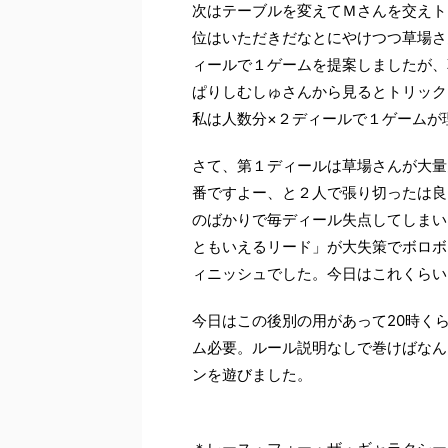
次はテーブルを変えてＭさんを交えト
位はいただきだなとにやけつつ草場さ
ィールで１ゲームを提案しましたが、
ぱりしむしゅさんから見るとトリック
私は人数分×２ディールで１ゲームが
さて、第１ディールは草場さんが大量
番ですよー、と２人で張り切ったは良
のばかりで毎ディール失点してしまい
ともいえるリード」が大失策でボロボ
ィニッシュでした。今日はこれくらい
今日はこの後別の用があって20時く
ム必要。ルール説明なしで巻けばなん
ンを遊びました。