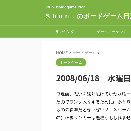
Shun. boardgame blog
Ｓｈｕｎ．のボードゲーム日
ランキング
ゲームマーケット
HOME
>
ボードゲーム
>
ボードゲーム
2008/06/18 水曜
毎週熱い戦いを繰り広げていた水曜日
たのでランク入りするためにはあと５
らのの参加だとせいぜい２、３ゲーム
の）正規ランカーは無理かもしれませ