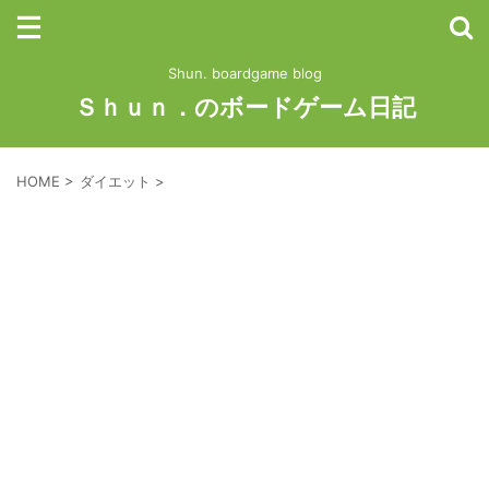
Shun. boardgame blog
Ｓｈｕｎ．のボードゲーム日記
HOME
>
ダイエット
>