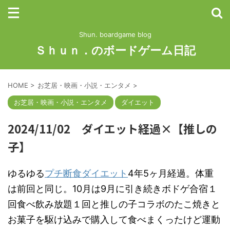
Shun. boardgame blog
Ｓｈｕｎ．のボードゲーム日記
HOME
>
お芝居・映画・小説・エンタメ
>
お芝居・映画・小説・エンタメ
ダイエット
2024/11/02 ダイエット経過×【推しの
子】
ゆるゆる
プチ断食ダイエット
4年5ヶ月経過。体重
は前回と同じ。10月は9月に引き続きボドゲ合宿１
回食べ飲み放題１回と推しの子コラボのたこ焼きと
お菓子を駆け込みで購入して食べまくったけど運動