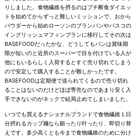
りしました。食物繊維を摂るのはプチ断食ダイエッ
トを始めてからずっと難しいミッションで、おから
パウダーから始めローソンのブランパンやパスコの
イングリッシュマフィンブランに移行してその次は
BASEFOODだったかな、どうしてもパンは賞味期
限が短いのと近所のスーパーで目を付けている人が
他にもいるらしく入荷するとすぐ売り切れてしまう
ので安定して購入することが難しかったです。
BASEFOODは定期便で送られてくるので売り切れ
ることはないのだけどほぼ専売なのであまり安く入
手できないのがネックで結局止めてしまいました。
いつでも買えるナショナルブランドで食物繊維１日
分摂れるカップ麺なら願ったり叶ったり、即切り替
えです。多少高くとも今まで食物繊維のために分け