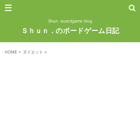
Shun. boardgame blog
Ｓｈｕｎ．のボードゲーム日記
HOME
>
ダイエット
>