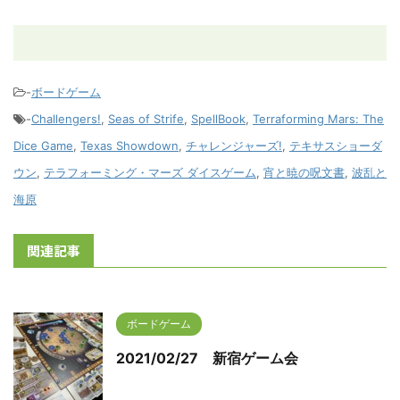
-
ボードゲーム
-
Challengers!
,
Seas of Strife
,
SpellBook
,
Terraforming Mars: The
Dice Game
,
Texas Showdown
,
チャレンジャーズ!
,
テキサスショーダ
ウン
,
テラフォーミング・マーズ ダイスゲーム
,
宵と暁の呪文書
,
波乱と
海原
関連記事
ボードゲーム
2021/02/27 新宿ゲーム会