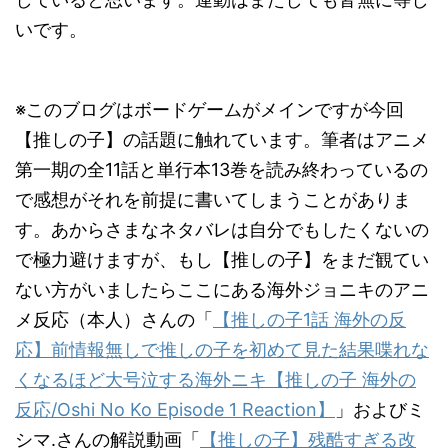
いです。
※このブログはボードゲームがメインですが今回
【推しの子】の話題に触れています。筆者はアニメ
第一期の全11話と単行本13巻を読み終わっているの
で感想がそれを前提に書いてしまうことがありま
す。あからさまなネタバレは自分でもしたくないの
で極力避けますが、もし【推しの子】をまだ観てい
ない方がいましたらここにある海外ジョニキのアニ
メ反応（本人）さんの「
【推しの子1話 海外の反
応】前情報無しで推しの子を初めて見た結果喋れな
くなるほど大号泣する海外ニキ【推しの子 海外の
反応/Oshi No Ko Episode 1 Reaction】
」およびミ
シマ.さんの解説動画「
【推しの子】残酷すぎる改