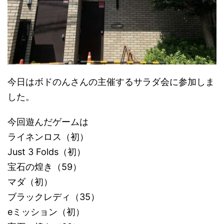
今日はボドのんさんの主催するサラダ会に参加しま
した。
今回遊んだゲームは
ライネンロス（初）
Just 3 Folds（初）
宝石の煌き（59）
マダ（初）
ブラックレディ（35）
eミッション（初）