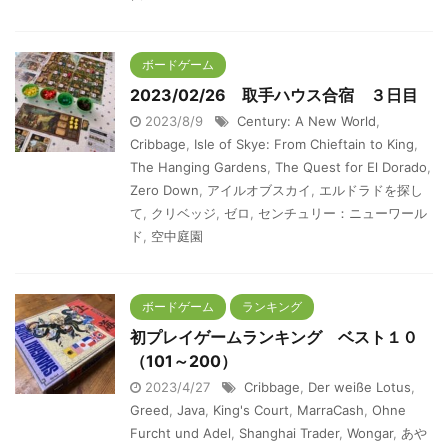
ボードゲーム
2023/02/26 取手ハウス合宿 ３日目
2023/8/9
Century: A New World
,
Cribbage
,
Isle of Skye: From Chieftain to King
,
The Hanging Gardens
,
The Quest for El Dorado
,
Zero Down
,
アイルオブスカイ
,
エルドラドを探し
て
,
クリベッジ
,
ゼロ
,
センチュリー：ニューワール
ド
,
空中庭園
ボードゲーム
ランキング
初プレイゲームランキング ベスト１０
（101～200）
2023/4/27
Cribbage
,
Der weiße Lotus
,
Greed
,
Java
,
King's Court
,
MarraCash
,
Ohne
Furcht und Adel
,
Shanghai Trader
,
Wongar
,
あや