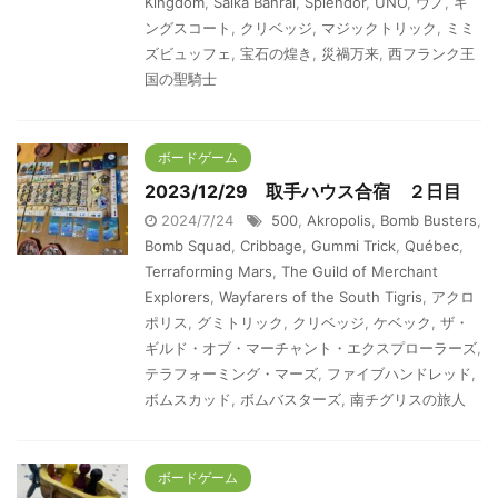
Kingdom
,
Saika Banrai
,
Splendor
,
UNO
,
ウノ
,
キ
ングスコート
,
クリベッジ
,
マジックトリック
,
ミミ
ズビュッフェ
,
宝石の煌き
,
災禍万来
,
西フランク王
国の聖騎士
ボードゲーム
2023/12/29 取手ハウス合宿 ２日目
2024/7/24
500
,
Akropolis
,
Bomb Busters
,
Bomb Squad
,
Cribbage
,
Gummi Trick
,
Québec
,
Terraforming Mars
,
The Guild of Merchant
Explorers
,
Wayfarers of the South Tigris
,
アクロ
ポリス
,
グミトリック
,
クリベッジ
,
ケベック
,
ザ・
ギルド・オブ・マーチャント・エクスプローラーズ
,
テラフォーミング・マーズ
,
ファイブハンドレッド
,
ボムスカッド
,
ボムバスターズ
,
南チグリスの旅人
ボードゲーム