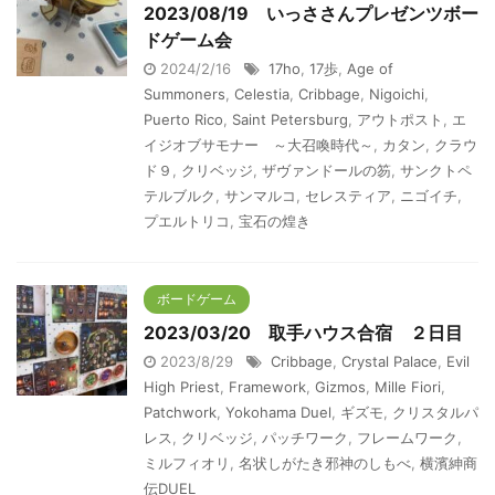
2023/08/19 いっささんプレゼンツボー
ドゲーム会
2024/2/16
17ho
,
17歩
,
Age of
Summoners
,
Celestia
,
Cribbage
,
Nigoichi
,
Puerto Rico
,
Saint Petersburg
,
アウトポスト
,
エ
イジオブサモナー ～大召喚時代～
,
カタン
,
クラウ
ド９
,
クリベッジ
,
ザヴァンドールの笏
,
サンクトペ
テルブルク
,
サンマルコ
,
セレスティア
,
ニゴイチ
,
プエルトリコ
,
宝石の煌き
ボードゲーム
2023/03/20 取手ハウス合宿 ２日目
2023/8/29
Cribbage
,
Crystal Palace
,
Evil
High Priest
,
Framework
,
Gizmos
,
Mille Fiori
,
Patchwork
,
Yokohama Duel
,
ギズモ
,
クリスタルパ
レス
,
クリベッジ
,
パッチワーク
,
フレームワーク
,
ミルフィオリ
,
名状しがたき邪神のしもべ
,
横濱紳商
伝DUEL