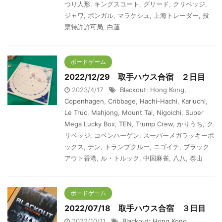
つり人形
,
キングスコート
,
グリード
,
クリベッジ
,
ジャワ
,
ボンガル
,
マラケシュ
,
上海トレーダー
,
投
票特許許可局
,
白蓮
ボードゲーム
2022/12/29 取手ハウス合宿 ２日目
2023/4/17
Blackout: Hong Kong
,
Copenhagen
,
Cribbage
,
Hachi-Hachi
,
Kariuchi
,
Le Truc
,
Mahjong
,
Mount Tai
,
Nigoichi
,
Super
Mega Lucky Box
,
TEN
,
Trump Crew
,
かりうち
,
ク
リベッジ
,
コペンハーゲン
,
スーパーメガラッキーボ
ックス
,
テン
,
トランプクルー
,
ニゴイチ
,
ブラック
アウト香港
,
ル・トルック
,
中国麻雀
,
八八
,
泰山
ボードゲーム
2022/07/18 取手ハウス合宿 ３日目
2022/10/11
Blackout: Hong Kong
,