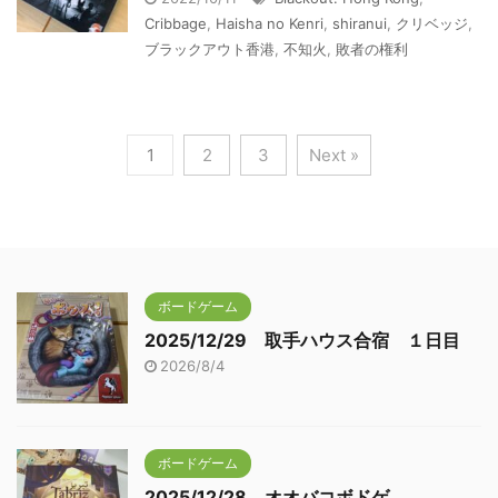
Cribbage
,
Haisha no Kenri
,
shiranui
,
クリベッジ
,
ブラックアウト香港
,
不知火
,
敗者の権利
1
2
3
Next »
ボードゲーム
2025/12/29 取手ハウス合宿 １日目
2026/8/4
ボードゲーム
2025/12/28 オオバコボドゲ