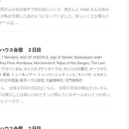
ウ
田さんが会の途中で別の会にハシゴ、律さんと tokei さんお休み
りが私が主催した会のようになっていました。珍しいことが重なり
ムは ...
 取手ハウス合宿 ２日目
,
7 Wonders
,
AGE OF DISCIPLE
,
Age of Vandal
,
Barkeepers order
Key Flow
,
Mombasa
,
Mückenstich
,
Rajas of the Ganges
,
The Last
オブヴァンダル
,
エイジオブディサイプル
,
ガンジスの藩王
,
キーフロウ
,
ト香港
,
ミュー & メアー
,
ミュッケンシュティッヒ
,
モンバサ
,
ユカタン
,
界の七不思議
,
取手ハウス合宿
,
大破壊時代
,
大門弟時代
ら。 合宿３日目の日記はこちら。 合宿２日目の朝はとけいさん
リーズを購入したは良いけれどずっと積んでいるゲームをいくつか持っ
リーズで ...
 取手ハウス合宿 ２日目