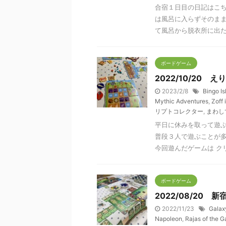
合宿１日目の日記はこ
は風呂に入らずそのま
て風呂から脱衣所に出たら
ボードゲーム
2022/10/20
2023/2/8
Bingo Is
Mythic Adventures
,
Zoff 
リプトコレクター
,
まわし
平日に休みを取って遊ぶ
普段３人で遊ぶことが
今回遊んだゲームは クリ
ボードゲーム
2022/08/20 
2022/11/23
Galax
Napoleon
,
Rajas of the 