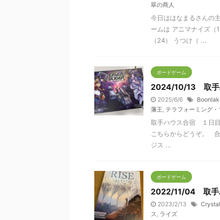
翠の商人
今日ははなまるさんの主
ームは アニマナイズ（
（24） うつけ（ ...
ボードゲーム
2024/10/13
2025/6/6
Boonlak
藩王
,
テラフォーミング・
取手ハウス合宿 １日目
こちらからどうぞ。 合
ジス ...
ボードゲーム
2022/11/04
2023/2/13
Crysta
ス
,
ライズ