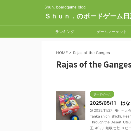
Shun. boardgame blog
Ｓｈｕｎ．のボードゲーム日
ランキング
ゲームマーケット
HOME
>
Rajas of the Ganges
Rajas of the Gange
ボードゲーム
2025/05/11
2025/11/27
～大
Tanka shichi shichi
,
Hear
Through the Desert
,
Utsu
王
,
ギャル短歌七七
,
スピ