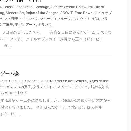
年
,
Brass: Lancashire
,
Cribbage
,
Der dreizehnte Holzwurm
,
Isle of
ng
,
Modern Art
,
Rajas of the Ganges
,
SCOUT
,
Zero Down
,
アイルオブ
ンジスの藩王
,
クリベッジ
,
ジューシィフルーツ
,
スカウト！
,
ゼロ
,
ブラ
シア麻雀
,
モダンアート
,
木食い虫
 ３日目の日記はこちら。 合宿２日目に遊んだゲームは スカウ
フルーツ（初） アイルオブスカイ 族長から王へ（17） ゼロ
ガ ...
新宿ゲーム会
Fairs
,
Clank! In! Space!
,
PUSH
,
Quartermaster General
,
Rajas of the
アー
,
ガンジスの藩王
,
クランク! イン! スペース!
,
プッシュ
,
主計将校
,
北
ついかがですか？
催する新宿ゲーム会に参加しました。今回は私の知り合いの方が何
盛況となりました。 今回遊んだゲームは 北条投了殺人事件
0～11） ...