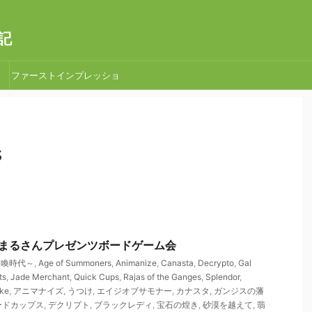
記
ファーストインプレッショ
ン
s
 はなまるさんプレゼンツボードゲーム会
召喚時代～
,
Age of Summoners
,
Animanize
,
Canasta
,
Decrypto
,
Gal
ts
,
Jade Merchant
,
Quick Cups
,
Rajas of the Ganges
,
Splendor
,
ke
,
アニマナイズ
,
うつけ
,
エイジオブサモナー
,
カナスタ
,
ガンジスの藩
ードカップス
,
デクリプト
,
ブラックレディ
,
宝石の煌き
,
砂漠を越えて
,
翡