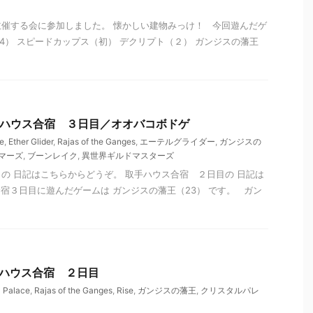
催する会に参加しました。 懐かしい建物みっけ！ 今回遊んだゲ
14） スピードカップス（初） デクリプト（２） ガンジスの藩王
 取手ハウス合宿 ３日目／オオバコボドゲ
e
,
Ether Glider
,
Rajas of the Ganges
,
エーテルグライダー
,
ガンジスの
マーズ
,
ブーンレイク
,
異世界ギルドマスターズ
の 日記はこちらからどうぞ。 取手ハウス合宿 ２日目の 日記は
宿３日目に遊んだゲームは ガンジスの藩王（23） です。 ガン
 取手ハウス合宿 ２日目
l Palace
,
Rajas of the Ganges
,
Rise
,
ガンジスの藩王
,
クリスタルパレ