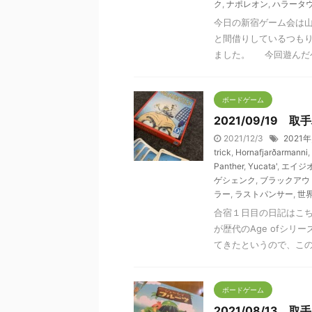
ク
,
ナポレオン
,
ハラータ
今日の新宿ゲーム会は山
と間借りしているつも
ました。 今回遊んだゲー
ボードゲーム
2021/09/19
2021/12/3
2021年
trick
,
Hornafjarðarmanni
,
Panther
,
Yucata'
,
エイジ
ゲシェンク
,
ブラックアウ
ラー
,
ラストパンサー
,
世
合宿１日目の日記はこち
が歴代のAge ofシ
てきたというので、このシ
ボードゲーム
2021/08/13