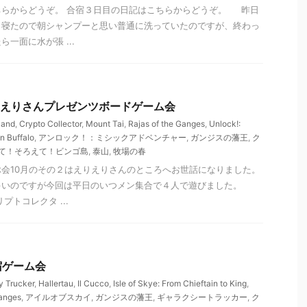
ちらからどうぞ。 合宿３日目の日記はこちらからどうぞ。 昨日
ま寝たので朝シャンプーと思い普通に洗っていたのですが、終わっ
一面に水が張 ...
 えりえりさんプレゼンツボードゲーム会
land
,
Crypto Collector
,
Mount Tai
,
Rajas of the Ganges
,
Unlock!:
in Buffalo
,
アンロック！：ミシックアドベンチャー
,
ガンジスの藩王
,
ク
て！そろえて！ビンゴ島
,
泰山
,
牧場の春
会10月のその２はえりえりさんのところへお世話になりました。
多いのですが今回は平日のいつメン集合で４人で遊びました。
プトコレクタ ...
新宿ゲーム会
y Trucker
,
Hallertau
,
Il Cucco
,
Isle of Skye: From Chieftain to King
,
Ganges
,
アイルオブスカイ
,
ガンジスの藩王
,
ギャラクシートラッカー
,
ク