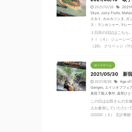
2021/10/26
2021
Skye
,
Juicy Fruits
,
Mahjo
スカイ
,
カルカソンヌ
,
ガ
ス：ランカシャー
,
マレー
１日目の日記はこちら。
ト！（４） ジューシー
（26） クリベッジ（11） 
ボードゲーム
2021/05/30 
2021/8/28
Age of 
Ganges
,
エイジオブフェ
条投了殺人事件
,
薬草ひと
この日は山田さんの主
人か参加していただいて
(2020)（３） 主計将校（1