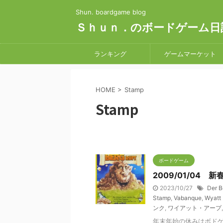
Shun. boardgame blog
Ｓｈｕｎ．のボードゲーム日
ランキング
ゲームマーケット
HOME
>
Stamp
Stamp
ボードゲーム
2009/01/04 
2023/10/27
Der B
Stamp
,
Vabanque
,
Wyatt 
ンク
,
ワイアット・アープ
年末年始の休みはボド