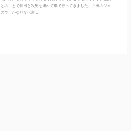
るとのことで長男と次男を連れて車で行ってきました。戸田のジャ
で、かなりなべ屋 ...