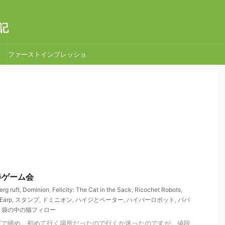
記
ファーストインプレッショ
ン
新春ゲーム会
erg ruft
,
Dominion
,
Felicity: The Cat in the Sack
,
Ricochet Robots
,
Earp
,
スタンプ
,
ドミニオン
,
ハイジとペーター
,
ハイパーロボット
,
ババ
,
袋の中の猫フィロー
ゲで締め。初めて行く場所だったので行くか迷ったのですが、値段