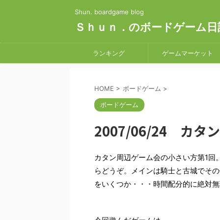
Shun. boardgame blog
Ｓｈｕｎ．のボードゲーム日
ランキング
ゲームマーケット
HOME
>
ボードゲーム
>
ボードゲーム
2007/06/24 カ
カタン周辺ゲーム会の小さい方第1回
らどうぞ。メインは騎士と古城でその
をいくつか・・・時間配分的に絶対無