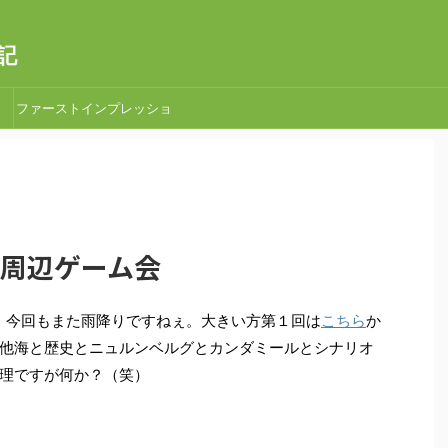
記
ファーストインプレッショ
ン
タン周辺ゲーム会
。今回もまた雨降りですねぇ。大きい方第１回は
こちら
か
他海と歴史とニュルンベルグとカンダミールとシナリオ
理ですが何か？（笑）