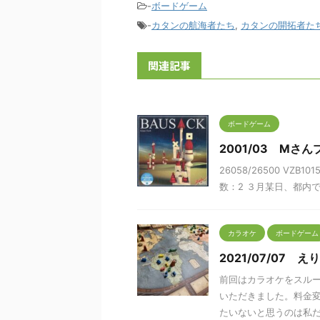
-
ボードゲーム
-
カタンの航海者たち
,
カタンの開拓者た
関連記事
ボードゲーム
2001/03 Mさ
26058/26500 VZB1
数：2 ３月某日、都内
カラオケ
ボードゲーム
2021/07/07
前回はカラオケをスル
いただきました。料金
たいないと思うのは私だけ