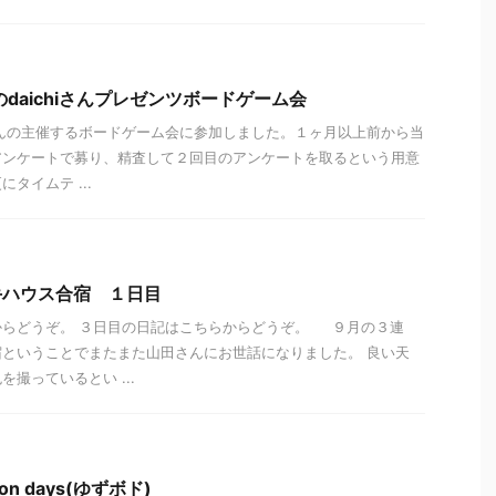
7金のdaichiさんプレゼンツボードゲーム会
hiさんの主催するボードゲーム会に参加しました。１ヶ月以上前から当
アンケートで募り、精査して２回目のアンケートを取るという用意
タイムテ ...
 取手ハウス合宿 １日目
からどうぞ。 ３日目の日記はこちらからどうぞ。 ９月の３連
ということでまたまた山田さんにお世話になりました。 良い天
撮っているとい ...
ron days(ゆずボド)