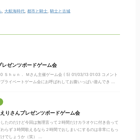
ち
,
大航海時代
,
都市と騎士
,
騎士と古城
んプレゼンツボードゲーム会
0150 Ｓｈｕｎ． Ｍさん主催ゲーム会 ( 5) 01/03/13 01:03 コメント
でプライベートゲーム会にお呼ばれしてお腹いっぱい遊んでき ...
 えりえりさんプレゼンツボードゲーム会
ーしたのだけど今回は無理言って２時間だけカラオケに付き合って
変わらず３時間歌えるなら２時間でおしまいにするのは非常にもっ
でしょうか（笑） ...