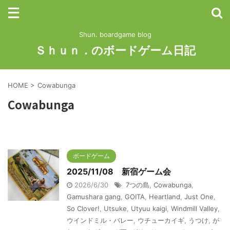
Shun. boardgame blog
Ｓｈｕｎ．のボードゲーム日記
HOME
>
Cowabunga
Cowabunga
ボードゲーム
2025/11/08 新宿ゲーム会
2026/6/30
7つの島
,
Cowabunga
,
Gamushara gang
,
GOITA
,
Heartland
,
Just One
,
So Clover!
,
Utsuke
,
Utyuu kaigi
,
Windmill Valley
,
ウインドミル・バレー
,
ウチューカイギ
,
うつけ
,
が