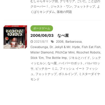
むしゃらギャング団
,
グリモリア
,
ごいた
,
ことばの
クローバー！
,
ジャスト・ワン
,
フェットナップ
,
よ
くばりキングダム
,
落穂の問題
ボードゲーム
2006/06/03 なべ屋
2021/8/11
2006
,
Barbarossa
,
Cowabunga
,
Dr. Jekyll & Mr. Hyde
,
Fish Eat Fish
,
Mister Diamond
,
PitchCar Mini
,
Ricochet Robots
,
Stick 'Em
,
The Bottle Imp
,
ジキルとハイド
,
シュテ
ィッヒルン
,
なべ屋
,
ハイパーロボット
,
バルバロッ
サ
,
ピッチカー ミニ
,
フィッシュ イート フィッシ
ュ
,
フェットナップ
,
ボトルインプ
,
ミスターダイヤ
モンド