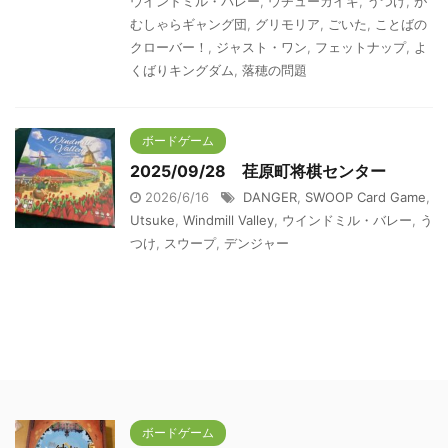
ウインドミル・バレー
,
ウチューカイギ
,
うつけ
,
が
むしゃらギャング団
,
グリモリア
,
ごいた
,
ことばの
クローバー！
,
ジャスト・ワン
,
フェットナップ
,
よ
くばりキングダム
,
落穂の問題
ボードゲーム
2025/09/28 荏原町将棋センター
2026/6/16
DANGER
,
SWOOP Card Game
,
Utsuke
,
Windmill Valley
,
ウインドミル・バレー
,
う
つけ
,
スウープ
,
デンジャー
ボードゲーム