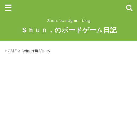
Shun. boardgame blog
Ｓｈｕｎ．のボードゲーム日記
HOME
>
Windmill Valley