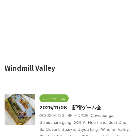
Windmill Valley
ボードゲーム
2025/11/08 新宿ゲーム会
2026/6/30
7つの島
,
Cowabunga
,
Gamushara gang
,
GOITA
,
Heartland
,
Just One
,
So Clover!
,
Utsuke
,
Utyuu kaigi
,
Windmill Valley
,