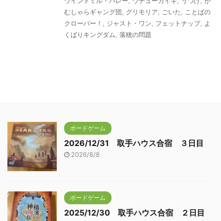
ウインドミル・バレー
,
ウチューカイギ
,
うつけ
,
が
むしゃらギャング団
,
グリモリア
,
ごいた
,
ことばの
クローバー！
,
ジャスト・ワン
,
フェットナップ
,
よ
くばりキングダム
,
落穂の問題
ボードゲーム
2026/12/31 取手ハウス合宿 ３日目
2026/8/8
ボードゲーム
2025/12/30 取手ハウス合宿 ２日目