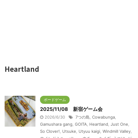
Heartland
ボードゲーム
2025/11/08 新宿ゲーム会
2026/6/30
7つの島
,
Cowabunga
,
Gamushara gang
,
GOITA
,
Heartland
,
Just One
,
So Clover!
,
Utsuke
,
Utyuu kaigi
,
Windmill Valley
,