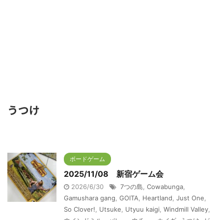
うつけ
ボードゲーム
2025/11/08 新宿ゲーム会
2026/6/30
7つの島
,
Cowabunga
,
Gamushara gang
,
GOITA
,
Heartland
,
Just One
,
So Clover!
,
Utsuke
,
Utyuu kaigi
,
Windmill Valley
,