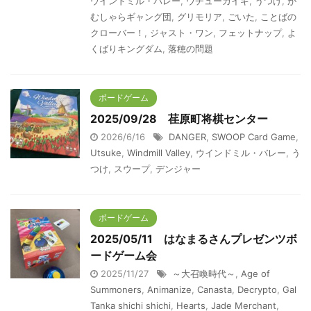
ウインドミル・バレー
,
ウチューカイギ
,
うつけ
,
が
むしゃらギャング団
,
グリモリア
,
ごいた
,
ことばの
クローバー！
,
ジャスト・ワン
,
フェットナップ
,
よ
くばりキングダム
,
落穂の問題
ボードゲーム
2025/09/28 荏原町将棋センター
2026/6/16
DANGER
,
SWOOP Card Game
,
Utsuke
,
Windmill Valley
,
ウインドミル・バレー
,
う
つけ
,
スウープ
,
デンジャー
ボードゲーム
2025/05/11 はなまるさんプレゼンツボ
ードゲーム会
2025/11/27
～大召喚時代～
,
Age of
Summoners
,
Animanize
,
Canasta
,
Decrypto
,
Gal
Tanka shichi shichi
,
Hearts
,
Jade Merchant
,