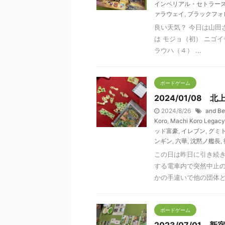
インペリアル・セトラー
ァラウェイ
,
ブラックフォ
良い天気？ 今日は山田
は モジョ（初） ニゴイ
ラウハ（４） ...
ボードゲーム
2024/01/08
2024/8/26
and B
Koro
,
Machi Koro Legacy
ッド富豪
,
イレブン
,
グミ
ンギン
,
六華
,
沈黙ノ艦長
,
この日は昨日に引き続
する電車内で突然中止
かの手違いで他の団体とダ
ボードゲーム