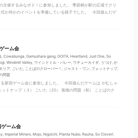
の主催するみなボド！に参加しました。 季節柄か駅の広場でクリ
目式か何かのイベントを準備している様子でした。 今回遊んだゲ
新宿ゲーム会
島
,
Cowabunga
,
Gamushara gang
,
GOITA
,
Heartland
,
Just One
,
So
igi
,
Windmill Valley
,
ウインドミル・バレー
,
ウチューカイギ
,
うつけ
,
が
モリア
,
ごいた
,
ことばのクローバー！
,
ジャスト・ワン
,
フェットナップ
,
の問題
る新宿ゲーム会に参加しました。 今回遊んだゲームは がむしゃ
ェットナップ（３） ごいた（20） 落穂の問題（初） ことばのク
新宿ゲーム会
ay
,
Imperial Miners
,
Mojo
,
Nigoichi
,
Planta Nubo
,
Rauha
,
So Clover!
,