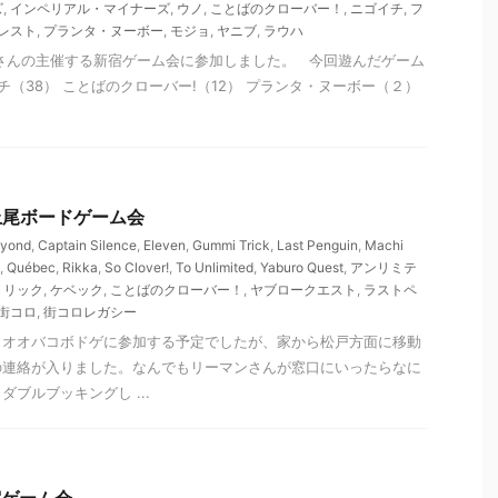
ズ
,
インペリアル・マイナーズ
,
ウノ
,
ことばのクローバー！
,
ニゴイチ
,
フ
レスト
,
プランタ・ヌーボー
,
モジョ
,
ヤニブ
,
ラウハ
さんの主催する新宿ゲーム会に参加しました。 今回遊んだゲーム
チ（38） ことばのクローバー!（12） プランタ・ヌーボー（２）
 北上尾ボードゲーム会
eyond
,
Captain Silence
,
Eleven
,
Gummi Trick
,
Last Penguin
,
Machi
,
Québec
,
Rikka
,
So Clover!
,
To Unlimited
,
Yaburo Quest
,
アンリミテ
トリック
,
ケベック
,
ことばのクローバー！
,
ヤブロークエスト
,
ラストペ
街コロ
,
街コロレガシー
きオオバコボドゲに参加する予定でしたが、家から松戸方面に移動
の連絡が入りました。なんでもリーマンさんが窓口にいったらなに
ブルブッキングし ...