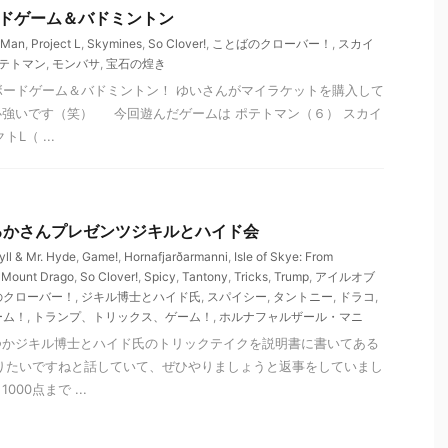
 ボードゲーム＆バドミントン
 Man
,
Project L
,
Skymines
,
So Clover!
,
ことばのクローバー！
,
スカイ
テトマン
,
モンバサ
,
宝石の煌き
ボードゲーム＆バドミントン！ ゆいさんがマイラケットを購入して
強いです（笑） 今回遊んだゲームは ポテトマン（６） スカイ
L（ ...
 はるかさんプレゼンツジキルとハイド会
yll & Mr. Hyde
,
Game!
,
Hornafjarðarmanni
,
Isle of Skye: From
,
Mount Drago
,
So Clover!
,
Spicy
,
Tantony
,
Tricks
,
Trump
,
アイルオブ
のクローバー！
,
ジキル博士とハイド氏
,
スパイシー
,
タントニー
,
ドラコ
,
ーム！
,
トランプ、トリックス、ゲーム！
,
ホルナフャルザール・マニ
つかジキル博士とハイド氏のトリックテイクを説明書に書いてある
やりたいですねと話していて、ぜひやりましょうと返事をしていまし
00点まで ...