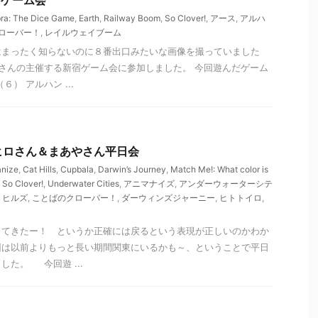
新宿ゲーム会
ra: The Dice Game
,
Earth
,
Railway Boom
,
So Clover!
,
アース
,
アルハ
ローバー！
,
レイルウェイブーム
はまったく知らないのに８番出口みたいな画像を撮っていました
さんの主催する新宿ゲーム会に参加しました。 今回遊んだゲーム
） アルハン ...
 北ヒロさん＆まあやさん平日会
nize
,
Cat Hills
,
Cupbala
,
Darwin’s Journey
,
Match Me!: What color is
,
So Clover!
,
Underwater Cities
,
アニマナイズ
,
アンダーウォーターシテ
トヒルズ
,
ことばのクローバー！
,
ダーウィンズジャーニー
,
ヒトトイロ
,
ってきたー！ というか正確には戻るという表現が正しいのかわか
回は以前よりもっと長い期間関東にいるかも～、ということで平日
た。 今回遊 ...