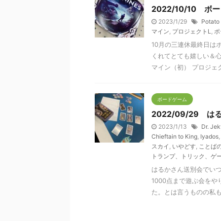
2022/10/10
2023/1/29
Potato
マイン
,
プロジェクトL
,
ポ
10月の三連休最終日は
くれてとても嬉しい＆心
マイン（初） プロジェクト
ボードゲーム
2022/09/29
2023/1/13
Dr. Jek
Chieftain to King
,
Iyados
スカイ
,
いやどす
,
ことば
トランプ、トリック、ゲ
はるかさん送別会でい
1000点まで遊ぶ会を
た。とは言うものの私も10