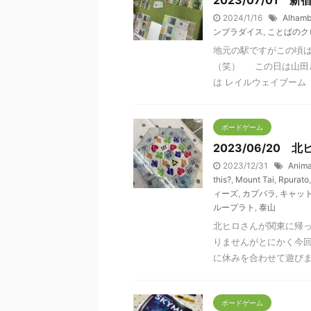
2023/07/01 
2024/1/16
Alhamb
ンブラダイス
,
ことばのク
地元の駅ですがこの頃
（笑） この日は山田
は レイルウェイブーム（６
ボードゲーム
2023/06/20
2023/12/31
Anima
this?
,
Mount Tai
,
Rpurato
ィーズ
,
カプバラ
,
キャッ
ループラト
,
泰山
北ヒロさんが関東に帰
りませんがとにかく今
に休みを合わせて遊びまし
ボードゲーム