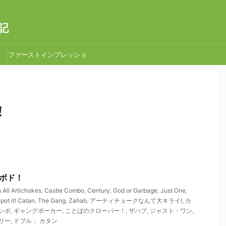
記
ファーストインプレッショ
ン
！
なボド！
All Artichokes
,
Castle Combo
,
Century
,
God or Garbage
,
Just One
,
pot it! Catan
,
The Gang
,
Zahab
,
アーティチョークなんて大キライ!
,
カ
ンボ
,
ギャングポーカー
,
ことばのクローバー！
,
ザハブ
,
ジャスト・ワン
,
リー
,
ドブル： カタン