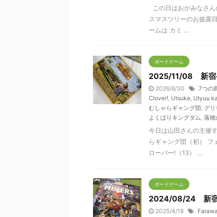
この日はおがみなさん
スマスツリーのお披露
ームは カミ ...
ボードゲーム
2025/11/08 
2026/6/30
7つの
Clover!
,
Utsuke
,
Utyuu ka
むしゃらギャング団
,
グリ
よくばりキングダム
,
落穂
今日は山田さんの主催す
らギャング団（初） フ
ローバー!（13） ...
ボードゲーム
2024/08/24 
2025/4/18
Faraw