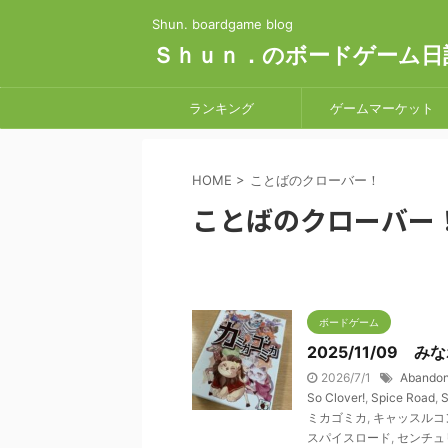
Shun. boardgame blog
Ｓｈｕｎ．のボードゲーム日
ランキング
ゲームマーケット
HOME
>
ことばのクローバー！
ことばのクローバー
ボードゲーム
2025/11/09 み
2026/7/1
Abandon 
So Clover!
,
Spice Road
,
S
ミカゴミカ
,
キャッスルコ
スパイスロード
,
センチュ