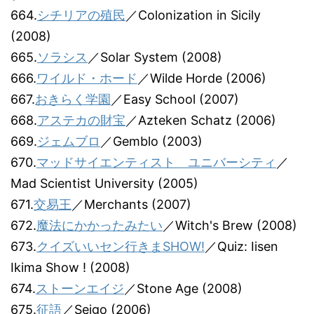
664.
シチリアの殖民
／Colonization in Sicily
(2008)
665.
ソラシス
／Solar System (2008)
666.
ワイルド・ホード
／Wilde Horde (2006)
667.
おきらく学園
／Easy School (2007)
668.
アステカの財宝
／Azteken Schatz (2006)
669.
ジェムブロ
／Gemblo (2003)
670.
マッドサイエンティスト ユニバーシティ
／
Mad Scientist University (2005)
671.
交易王
／Merchants (2007)
672.
魔法にかかったみたい
／Witch's Brew (2008)
673.
クイズいいセン行きまSHOW!
／Quiz: Iisen
Ikima Show ! (2008)
674.
ストーンエイジ
／Stone Age (2008)
675.
征語
／Seigo (2006)