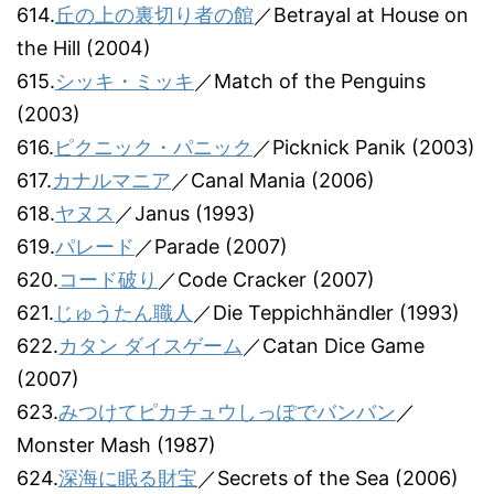
614.
丘の上の裏切り者の館
／Betrayal at House on
the Hill (2004)
615.
シッキ・ミッキ
／Match of the Penguins
(2003)
616.
ピクニック・パニック
／Picknick Panik (2003)
617.
カナルマニア
／Canal Mania (2006)
618.
ヤヌス
／Janus (1993)
619.
パレード
／Parade (2007)
620.
コード破り
／Code Cracker (2007)
621.
じゅうたん職人
／Die Teppichhändler (1993)
622.
カタン ダイスゲーム
／Catan Dice Game
(2007)
623.
みつけてピカチュウしっぽでバンバン
／
Monster Mash (1987)
624.
深海に眠る財宝
／Secrets of the Sea (2006)