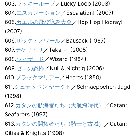
603.
ラッキーループ
／Lucky Loop (2003)
604.
エスカレーション
／Escalation! (2007)
605.
カエルの飛び込み大会
／Hop Hop Hooray!
(2007)
606.
ザック・ノワール
／Bausack (1987)
607.
テケリ・リ
／Tekeli-li (2005)
608.
ウィザード
／Wizard (1984)
609.
ゼロの恐怖
／Null & Nichtig (2006)
610.
ブラックマリアー
／Hearts (1850)
611.
シュナッペン ヤークト
／Schnaeppchen Jagd
(1998)
612.
カタンの航海者たち（大航海時代）
／Catan:
Seafarers (1997)
613.
カタンの開拓者たち（騎士と古城）
／Catan:
Cities & Knights (1998)