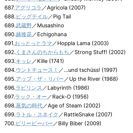
687.
アグリコラ
／Agricola (2007)
688.
ピッグテイル
／Pig Tail
689.
武蔵野
／Musashino
690.
越後花
／Echigohana
691.
おっとっとラマ
／Hoppla Lama (2003)
692.
くまさんのちからもち
／Strong Stuff! (2002)
693.
キッレ
／Kille (1741)
694.
ウントチュース！
／...und tschüss! (1997)
695.
アップ・ザ・リバー
／Up the River (1988)
696.
ラビリンス
／Labyrinth (1986)
697.
ラック・オー
／Rack-O (1956)
698.
蒸気の時代
／Age of Steam (2002)
699.
ラトル・スネイク
／RattleSnake (2007)
700.
ビリービーバー
／Billy Biber (2009)