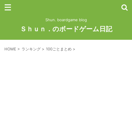
Shun. boardgame blog
Ｓｈｕｎ．のボードゲーム日記
HOME
>
ランキング
>
100ごとまとめ
>