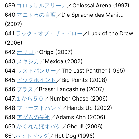
639.
コロッサルアリーナ
／Colossal Arena (1997)
640.
マニトゥの言葉
／Die Sprache des Manitu
(2007)
641.
ラック・オブ・ザ・ドロー
／Luck of the Draw
(2006)
642.
オリゴ
／Origo (2007)
643.
メキシカ
／Mexica (2002)
644.
ラストパンサー
／The Last Panther (1995)
645.
ビッグポイント
／Big Points (2008)
646.
ブラス
／Brass: Lancashire (2007)
647.
１から５０
／Number Chase (2006)
648.
ファーストハンド
／Hands Up (2002)
649.
アダムの先祖
／Adams Ahn (2006)
650.
かくれんぼオバケ
／Ghoul! (2006)
651.
ホットドッグ
／Hot Dog (1996)