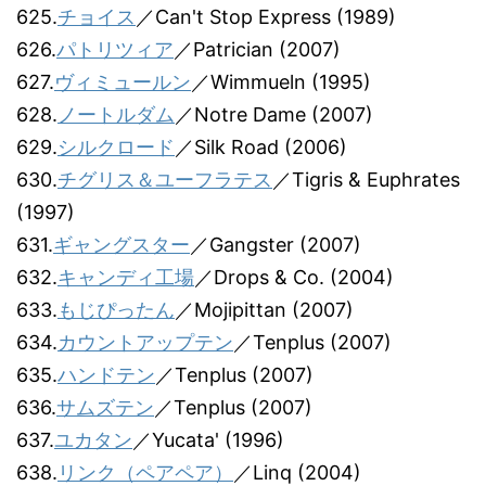
625.
チョイス
／Can't Stop Express (1989)
626.
パトリツィア
／Patrician (2007)
627.
ヴィミュールン
／Wimmueln (1995)
628.
ノートルダム
／Notre Dame (2007)
629.
シルクロード
／Silk Road (2006)
630.
チグリス＆ユーフラテス
／Tigris & Euphrates
(1997)
631.
ギャングスター
／Gangster (2007)
632.
キャンディ工場
／Drops & Co. (2004)
633.
もじぴったん
／Mojipittan (2007)
634.
カウントアップテン
／Tenplus (2007)
635.
ハンドテン
／Tenplus (2007)
636.
サムズテン
／Tenplus (2007)
637.
ユカタン
／Yucata' (1996)
638.
リンク（ペアペア）
／Linq (2004)