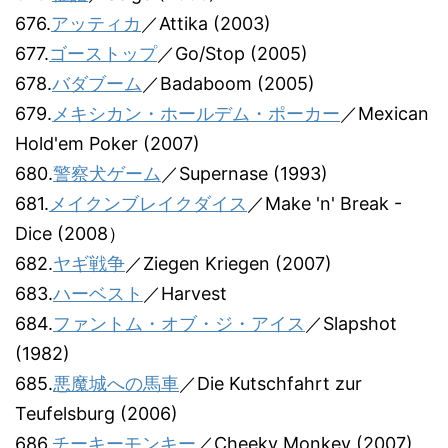
676.
アッティカ
／Attika (2003)
677.
ゴーストップ
／Go/Stop (2005)
678.
バダブーム
／Badaboom (2005)
679.
メキシカン・ホールデム・ポーカー
／Mexican
Hold'em Poker (2007)
680.
警察犬ゲーム
／Supernase (1993)
681.
メイクンブレイクダイス
／Make 'n' Break -
Dice (2008）
682.
ヤギ戦争
／Ziegen Kriegen (2007)
683.
ハーベスト
／Harvest
684.
ファントム・オブ・ジ・アイス
／Slapshot
(1982)
685.
悪魔城への馬車
／Die Kutschfahrt zur
Teufelsburg (2006)
686.
チーキーモンキー
／Cheeky Monkey (2007)