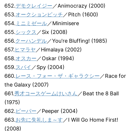
652.
デモクレイジー
／Animocrazy (2000)
653.
オークションピッチ
／Pitch (1600)
654.
ミニミゼール
／Minimisere
655.
シックス
／Six (2008)
656.
クーハンデル
／You're Bluffing! (1985)
657.
ヒマラヤ
／Himalaya (2002)
658.
オスカー
／Oskar (1994)
659.
スパイ
／Spy (2004)
660.
レース・フォー・ザ・ギャラクシー
／Race for
the Galaxy (2007)
661.
秀才コースゲームけいさん
／Beat the 8 Ball
(1975)
662.
ピーパー
／Peeper (2004)
663.
お先に失礼しま～す
／I Will Go Home First!
(2008)